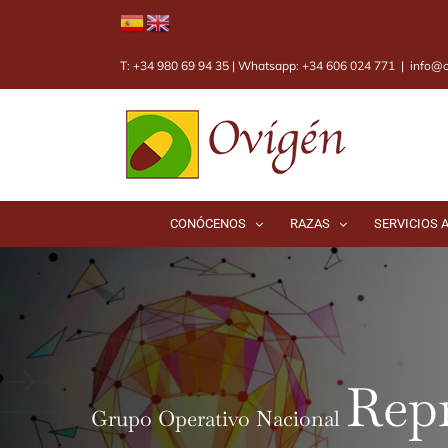
Saltar
al
contenido
T: +34 980 69 94 35 | Whatsapp: +34 606 024 771
|
info@o
CONÓCENOS
RAZAS
SERVICIOS 
Grupo Operativo Nacional