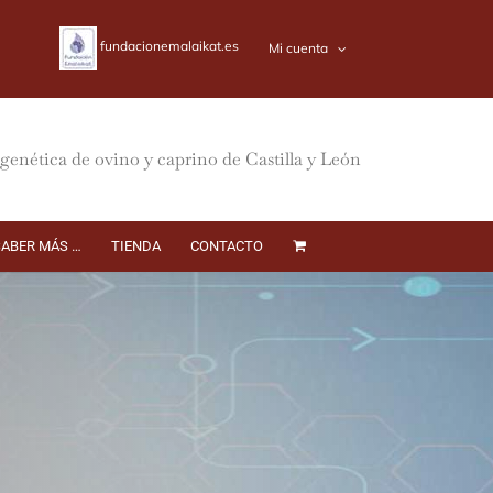
fundacionemalaikat.es
Mi cuenta
genética de ovino y caprino de Castilla y León
SABER MÁS …
TIENDA
CONTACTO